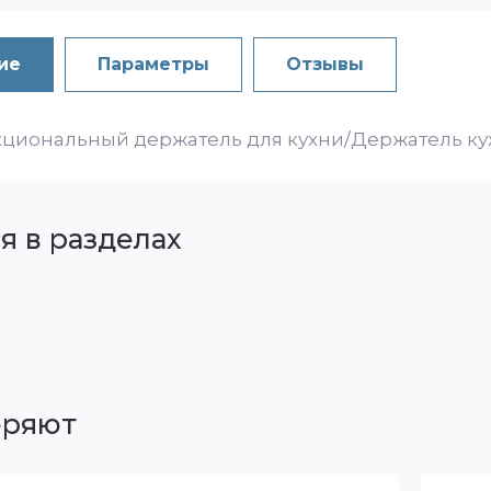
ие
Параметры
Отзывы
циональный держатель для кухни/Держатель ку
я в разделах
еряют