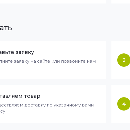
ать
авьте заявку
2
лните заявку на сайте или позвоните нам
тавляем товар
4
ествляем доставку по указанному вами
су