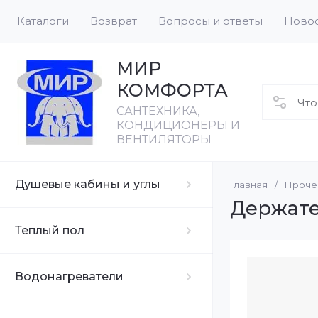
Каталоги
Возврат
Вопросы и ответы
Ново
МИР
КОМФОРТА
CАНТЕХНИКА,
КОНДИЦИОНЕРЫ И
ВЕНТИЛЯТОРЫ
Душевые кабины и углы
Главная
/
Проче
Душевые каб
Термокабель 
С эмалирова
Конвекторы
Акриловые в
Держате
Объем бака до
Конвектор с 
Душевые бок
Термомат в с
Чугунные ва
Теплый пол
Объем бака 3
Конвектор с 
Мощность наг
Стальные ва
Объем бака 5
Водонагреватели
Мощность наг
Объем бака 8