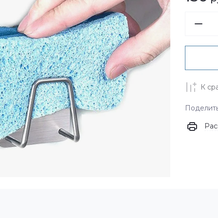
00 литров и выше
К ср
Поделит
Рас