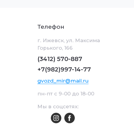
Телефон
г. Ижевск, ул. Максима
Горького, 166
(3412) 570-887
+7(982)997-14-77
gvozd_mir@mail.ru
пн-пт с 9-00 до 18-00
Мы в соцсетях: