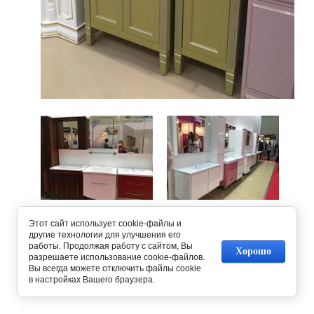
Предыдущее
Следующее
Этот сайт использует cookie-файлы и
другие технологии для улучшения его
работы. Продолжая работу с сайтом, Вы
Вернуться в галерею
Хорошо
разрешаете использование cookie-файлов.
Вы всегда можете отключить файлы cookie
в настройках Вашего браузера.