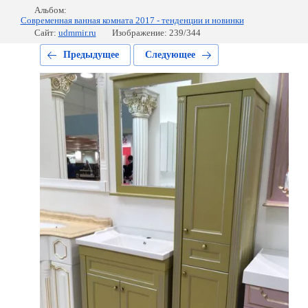
Альбом:
Современная ванная комната 2017 - тенденции и новинки
Сайт:
udmmir.ru
Изображение: 239/344
Предыдущее
Следующее